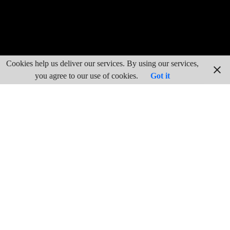
Cookies help us deliver our services. By using our services,
you agree to our use of cookies.
Got it
La crisis del 98 representa el comienzo de la propia crisis del
sistema de la Restauración. Mientras Europa vive un largo
período de paz y de desarrollo económico, una España atrasada
y aislada internacionalmente no va a ser capaz de contener el
irresistible empuje del imperialismo norteamericano. A
consecuencia de la pérdida de nuestras últimas colonias,
España vivirá una de las más graves crisis de conciencia de su
historia: la crisis del 98.
El levantamiento cubano fue dirigido por José Martí, quien,
apoyado por los campesinos, sublevó, en 1895, la parte oriental