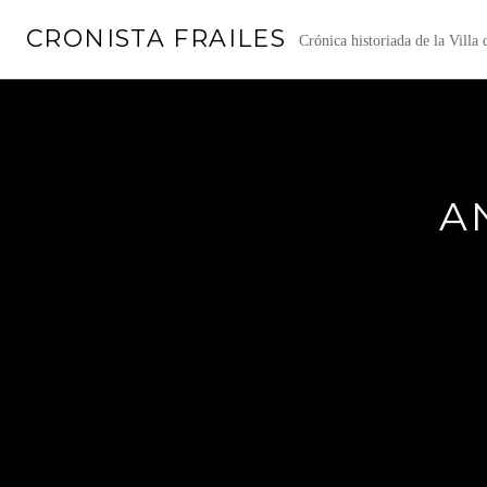
Saltar
CRONISTA FRAILES
al
Crónica historiada de la Villa
contenido
A