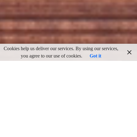
Cookies help us deliver our services. By using our services,
you agree to our use of cookies.
Got it
Me cuentan que la familia del torero “El Pireo” remanecía de
Frailes, y me puse manos a la obra para ver cual podía ser su
origen. En el padrón de 1920 viviendo en la cortijada de
Fuentes Viejas aparece empadronado Cristóbal Cano Pareja de
59 años y viudo. Tiene a su cargo cinco hijos de entre 17 y 12
años, de nombres Magdalena, Domingo, Manuel, Francisca y
Rafaela Cano Pozo.