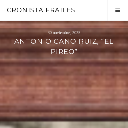
Saltar
CRONISTA FRAILES
al
Alte
contenido
barr
later
30 noviembre, 2025
ANTONIO CANO RUIZ, “EL
PIREO”