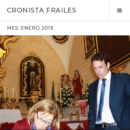
Saltar
CRONISTA FRAILES
al
Alte
contenido
barr
later
MES:
ENERO 2019