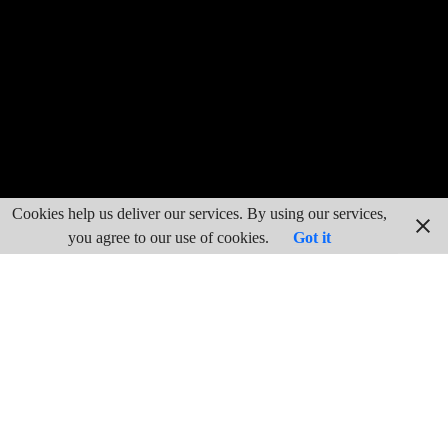
Cookies help us deliver our services. By using our services,
you agree to our use of cookies.
Got it
En el siglo XIX adquirieron un especial protagonismo los
sargentos del ejercito español en dos momentos
revolucionarios: el primero protagonizado por los sargentos de
la Granja en 1836, conocido como
La Sargentada
o
El Motín
de los Sargentos de la Granja
, que tuvo un éxito rotundo, y el
segundo El Levantamiento de los Sargentos del Cuartel de San
Gil en 1866, de triste recuerdo por la cruel represión que el