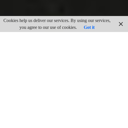
Cookies help us deliver our services. By using our services,
you agree to our use of cookies.
Got it
LOS PARTIDOS POLÍTICOS
EN LA REPÚBLICA
Unión Republicana
en la provincia de Jaén se constituye en
junio de 1931. A partir del segundo bienio republicano, los
elementos más progresistas del republicanismo giennense
estarán representados por dos nuevos partidos,
Izquierda
Republicana
y
Unión Republicana,
ambos nacidos en 1934.
A partir de abril de 1931, una vez proclamada la Segunda
República,
Acción Republicana
y el
Partido Republicano
Radical Socialista
asumieron la representación política del ala
izquierda del republicanismo español. Por otra parte,