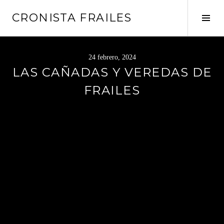
Saltar
CRONISTA FRAILES
al
Alte
contenido
barr
later
24 febrero, 2024
LAS CAÑADAS Y VEREDAS DE
FRAILES