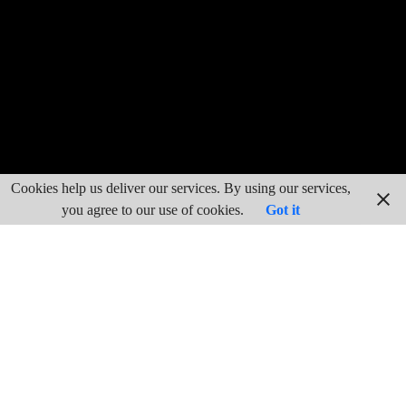
Cookies help us deliver our services. By using our services,
you agree to our use of cookies.
Got it
La ganadería en Frailes tradicionalmente, los dueños no se
hallaban incorporados al Honrado Consejo de la Mesta, porque
sus rebaños no eran trashumantes, aunque estos ganados se
veían obligados a trasladarse en busca de los pastos, de ahí la
importancia de las veredas y cañadas, de su buen estado para
realizar esta trashumancia más local. Estos movimientos de
ganado no solo se realizan dentro del propio término municipal,