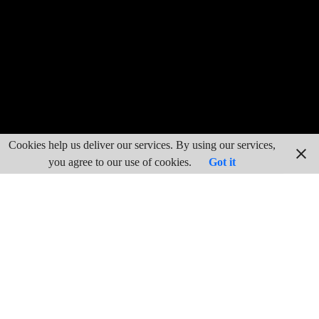
Cookies help us deliver our services. By using our services,
you agree to our use of cookies.
Got it
Dentro de la religiosidad popular el tema central se encuentra
en el estudio de las fiestas, o mejor en el tiempo festivo como
opuesto a el tiempo laboral. La actividad seria y responsable,
metódica y cotidiana, frente a lo lúdico y bullicioso, la
actividad alegre y distendida, con la Fe, la creencia y la
esperanza.
La tradición cristiana, atribuye el origen dela fiesta de la Cruz