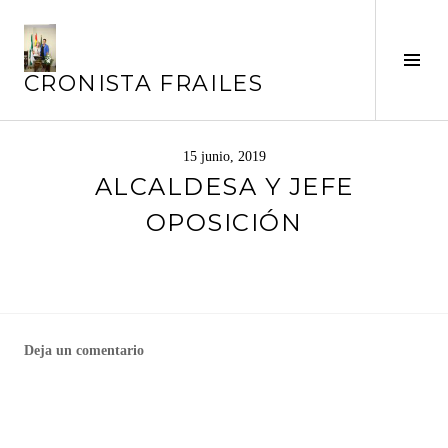
Saltar
al
contenido
Alte
CRONISTA FRAILES
barr
later
15 junio, 2019
ALCALDESA Y JEFE
OPOSICIÓN
Deja un comentario