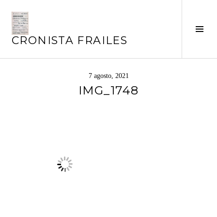
Saltar
al
contenido
Alte
CRONISTA FRAILES
barr
later
7 agosto, 2021
IMG_1748