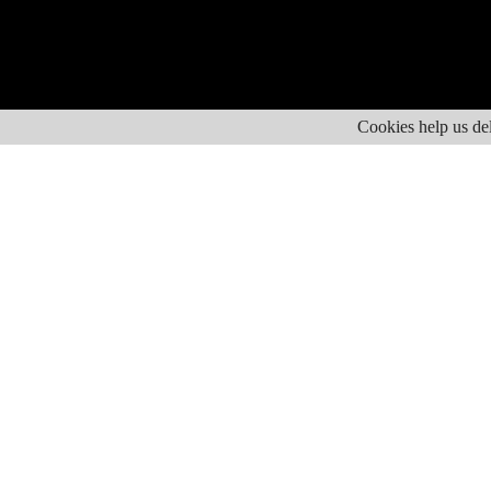
Cookies help us del
Episodio de M
Deja un comen