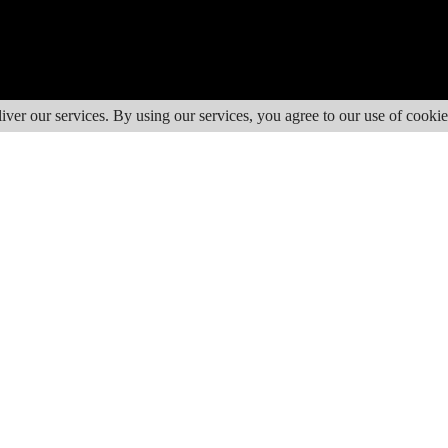
iver our services. By using our services, you agree to our use of cookie
ás de Uno Sierra Sur Magazine, Onda Cero Alcalá la Real (10/01/202
tario