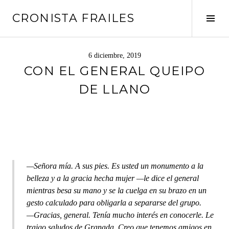
Saltar
CRONISTA FRAILES
al
Alte
contenido
barr
later
6 diciembre, 2019
CON EL GENERAL QUEIPO
DE LLANO
—Señora mía. A sus pies. Es usted un monumento a la
belleza y a la gracia hecha mujer —le dice el general
mientras besa su mano y se la cuelga en su brazo en un
gesto calculado para obligarla a separarse del grupo.
—Gracias, general. Tenía mucho interés en conocerle. Le
traigo saludos de Granada. Creo que tenemos amigos en