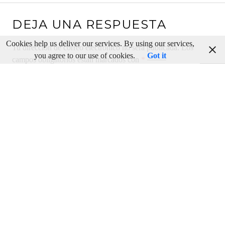
DEJA UNA RESPUESTA
Cookies help us deliver our services. By using our services,
Tu dirección de correo electrónico no será publicada.
Los
you agree to our use of cookies.
Got it
campos obligatorios están marcados con
*
Comentario
*
Nombre
*