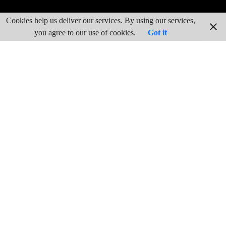
Cookies help us deliver our services. By using our services,
you agree to our use of cookies.
Got it
Este sábado, 15 de junio, se celebraron por toda España
los plenos de constitución de ayuntamientos y de la elección
del alcalde o alcaldesa. Todo el proceso está fijado en la Ley
Orgánica del Régimen Electoral General.
La constitución de todos los ayuntamientos de España
tiene lugar el 15 de junio porque es el vigésimo día posterior a
la celebración de las elecciones municipales, que se celebraron
el 26 de mayo. En los casos en que se haya presentado recurso
contencioso-electoral contra la proclamación de los concejales
electos, la constitución tendría lugar el cuadragésimo día
posterior a las elecciones, es decir, el 5 de julio.